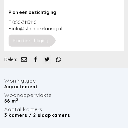
Nieuws
Plan een bezichtiging
Contact
T 050-3113110
E info@slimmakelaardij.nl
Plan bezichtiging
Delen:
Woningtype
Appartement
Woonoppervlakte
2
66 m
Aantal kamers
3 kamers / 2 slaapkamers