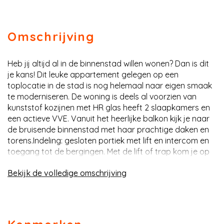
Omschrijving
Heb jij altijd al in de binnenstad willen wonen? Dan is dit
je kans! Dit leuke appartement gelegen op een
toplocatie in de stad is nog helemaal naar eigen smaak
te moderniseren. De woning is deels al voorzien van
kunststof kozijnen met HR glas heeft 2 slaapkamers en
een actieve VVE. Vanuit het heerlijke balkon kijk je naar
de bruisende binnenstad met haar prachtige daken en
torens.Indeling: gesloten portiek met lift en intercom en
toegang tot de bergingen. Met de lift of trap kom je op
de galerij van de tweede woonlaag. Op de galerij is nog
omschrijving
een kleine berging te vinden van ca 1m².Bij binnenkomst
kom je in de lichte hal die je naar alle vertrekken leidt. De
ruime woonkamer is ca. 28 m² groot en dankzij de grote
raampartijen over de hele breedte heb je een heerlijk
uitzicht over de stad. Vanuit de woonkamer is het balkon