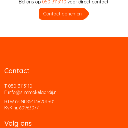
Bel ons op
050-3113110
voor direct contact.
Contact opnemen
Contact
T 050-3113110
E info@slimmakelaardij.nl
BTW nr. NL854138201B01
KvK nr. 60963077
Volg ons