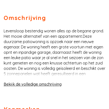
Omschrijving
Levensloop bestendig wonen alles op de begane grond.
Het mooie alternatief van een appartement.Deze
duurzame patiowoning is opzoek naar een nieuwe
eigenaar. De woning heeft een grote voortuin met eigen
oprit en inpandige garage, daarnaast heeft de woning
een leuke patio waar je al snel in het seizoen van de zon
kunt genieten en nog een knusse achtertuin op het zuid
oosten. De woning is volledig geïsoleerd en beschikt over
5 zonnepanelen wat heeft geresulteerd in een
energielabel B.De locatie is centraal met allerlei
omschrijving
voorzieningen, zoals winkels, sportfaciliteiten en
openbaar vervoer, in de buurt. Binnen een kwartier
fietsen bereik je de binnenstad van Groningen en
uitvalswegen, zoals de A7, zijn om de hoek. De
Ruskeveenseplas ligt op loopafstand.Indeling: entree/hal