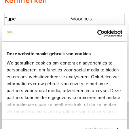
Kenmerken
met meterkast en toegang tot de garage, woonkamer
van 32m² met veel lichtinval door de vele ramen die
uitkijken op de patio. De keuken is netjes en voorzien van
Type
Woonhuis
inbouwapparatuur zoals, oven, 4-pits gaskookplaat en
koelkast. Het werkblad is gemaakt van natuursteen.
Hoofdfunctie
Woonruimte
Naast de keuken zit een handige bijkeuken van ca 2m²
voor extra opslag en de wasmachine aansluiting.
Bouwvorm
bestaande bouw
Daarnaast is er nog een separaat toilet een functionele
Woonoppervlakte
89 m²
badkamer van ca 5m² met een ligbad, douche en
Deze website maakt gebruik van cookies
wastafel. Aan het einde van de woning vinden we nog 2
We gebruiken cookies om content en advertenties te
Energielabel
B
slaapkamers van ca 10m². Aan de achterzijde is nog een
personaliseren, om functies voor social media te bieden
praktische hal die toegang geeft tot de achtertuin
Bouwperiode
1994
en om ons websiteverkeer te analyseren. Ook delen we
gelegen op het zuidoosten.- Wonen op de begane
informatie over uw gebruik van onze site met onze
grond met veel buitenruimte - Energielabel B met 5
partners voor social media, adverteren en analyse. Deze
zonnepanelen - Eigen oprit met inpandige garage
partners kunnen deze gegevens combineren met andere
informatie die u aan ze heeft verstrekt of die ze hebben
verzameld op basis van uw gebruik van hun services.