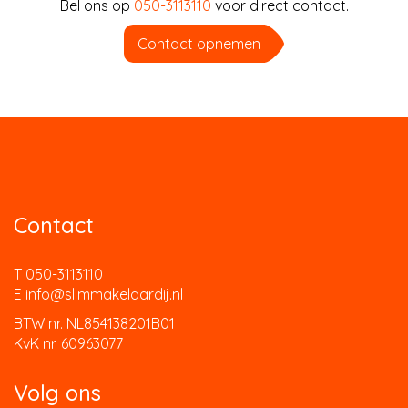
Bel ons op
050-3113110
voor direct contact.
Contact opnemen
Contact
T 050-3113110
E info@slimmakelaardij.nl
BTW nr. NL854138201B01
KvK nr. 60963077
Volg ons