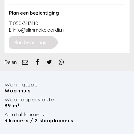
Nieuws
Plan een bezichtiging
Contact
T 050-3113110
E info@slimmakelaardij.nl
Plan bezichtiging
Delen:
Woningtype
Woonhuis
Woonoppervlakte
2
89 m
Aantal kamers
3 kamers / 2 slaapkamers