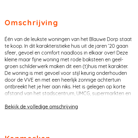
Omschrijving
Één van de leukste woningen van het Blauwe Dorp staat
te koop. In dit karakteristieke huis uit de jaren ’20 gaan
sfeer, gevoel en comfort naadloos in elkaar over! Deze
kleine maar fijne woning met rode baksteen en geel-
groen schilderwerk maken dit een (t)huis met karakter.
De woning is met gevoel voor stijl keurig onderhouden
door de VVE en met een heerlijk zonnige achtertuin
ontbreekt het je hier aan niks. Het is gelegen op korte
afstand van het stadscentrum, UMCG, supermarkten en
de Ring van Groningen en dat in het oudste deel van de
omschrijving
Oosterparkwijk. Kortom: een plaatje!Begane grond:
entree/hal met meterkast. De woonkamer van ca. 28 m²
heeft een fijne open living met openslaande deuren
richting de achtertuin. Het geheel is voorzien van een
mooie houten vloer. De open keuken is voorzien van een