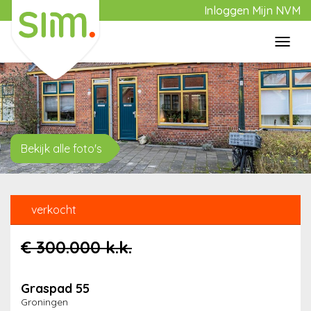
Inloggen Mijn NVM
Toggl
navig
Home
Aanbod
Bekijk alle foto's
Aankoop
verkocht
Verkoop
€ 300.000
k.k.
Over Slim
Graspad 55
Groningen