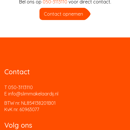
Bel ons op
050-3113110
voor direct contact.
Contact opnemen
Contact
T 050-3113110
E info@slimmakelaardij.nl
BTW nr. NL854138201B01
KvK nr. 60963077
Volg ons