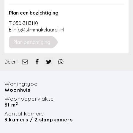
Nieuws
Plan een bezichtiging
Contact
T 050-3113110
E info@slimmakelaardij.nl
Plan bezichtiging
Delen:
Woningtype
Woonhuis
Woonoppervlakte
2
61 m
Aantal kamers
3 kamers / 2 slaapkamers