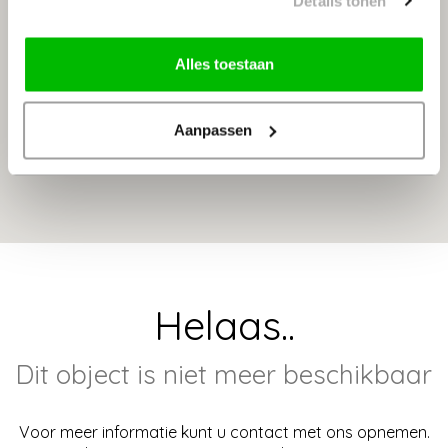
van circa 14 m². Vanuit deze kamer is de tweede
Details tonen
slaapkamer van circa 8 m² bereikbaar. Daarnaast
bevindt zich op deze verdieping een vaste kast en een
Alles toestaan
aparte ruimte voor de cv-ketel.- Wonen op een
toplocatie, vlakbij het Noorderplantsoen. - Inschrijving
KvK - Goed onderhouden bovenwoning - Karakteristiek
Aanpassen
van buiten, functioneel van binnen
Helaas..
Dit object is niet meer beschikbaar
Voor meer informatie kunt u contact met ons opnemen.