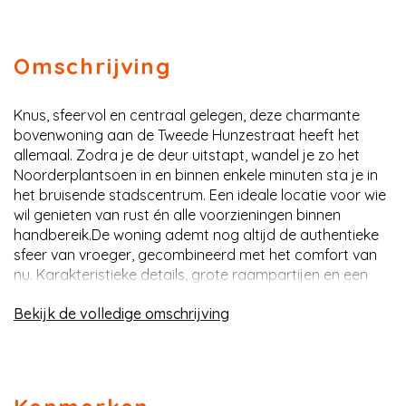
Omschrijving
Knus, sfeervol en centraal gelegen, deze charmante
bovenwoning aan de Tweede Hunzestraat heeft het
allemaal. Zodra je de deur uitstapt, wandel je zo het
Noorderplantsoen in en binnen enkele minuten sta je in
het bruisende stadscentrum. Een ideale locatie voor wie
wil genieten van rust én alle voorzieningen binnen
handbereik.De woning ademt nog altijd de authentieke
sfeer van vroeger, gecombineerd met het comfort van
nu. Karakteristieke details, grote raampartijen en een
prettige lichtinval zorgen voor een warme en
omschrijving
uitnodigende uitstraling. Op de royale tweede
verdieping zijn de prachtige houten spanten nog volop
zichtbaar, wat de woning extra karakter geeft. De
Tweede Hunzestraat ligt direct achter het
Noorderplantsoen en op steenworp afstand van