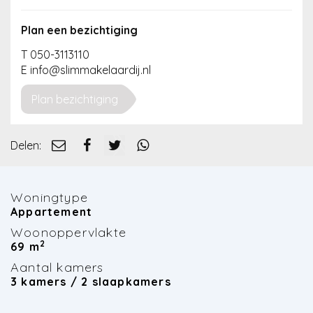
Nieuws
Plan een bezichtiging
Contact
T 050-3113110
E info@slimmakelaardij.nl
Plan bezichtiging
Delen:
Woningtype
Appartement
Woonoppervlakte
2
69 m
Aantal kamers
3 kamers / 2 slaapkamers