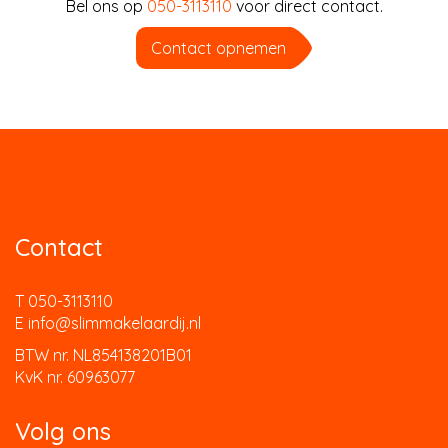
Bel ons op
050-3113110
voor direct contact.
Contact opnemen
Contact
T 050-3113110
E info@slimmakelaardij.nl
BTW nr. NL854138201B01
KvK nr. 60963077
Volg ons