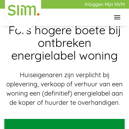
Inloggen Mijn NVM
Toggl
2 november 2021
navig
Fors hogere boete bij
Home
ontbreken
energielabel woning
Aanbod
Huiseigenaren zijn verplicht bij
Aankoop
oplevering, verkoop of verhuur van een
woning een (definitief) energielabel aan
Verkoop
de koper of huurder te overhandigen.
Over Slim