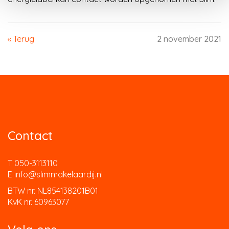
« Terug
2 november 2021
Contact
T 050-3113110
E info@slimmakelaardij.nl
BTW nr. NL854138201B01
KvK nr. 60963077