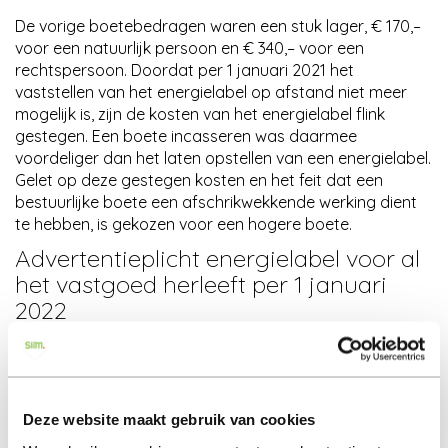
De vorige boetebedragen waren een stuk lager, € 170,–
voor een natuurlijk persoon en € 340,– voor een
rechtspersoon. Doordat per 1 januari 2021 het
vaststellen van het energielabel op afstand niet meer
mogelijk is, zijn de kosten van het energielabel flink
gestegen. Een boete incasseren was daarmee
voordeliger dan het laten opstellen van een energielabel.
Gelet op deze gestegen kosten en het feit dat een
bestuurlijke boete een afschrikwekkende werking dient
te hebben, is gekozen voor een hogere boete.
Advertentieplicht energielabel voor al
het vastgoed herleeft per 1 januari
2022
Eveneens is het verplicht om een geldig energielabel te
vermelden in de advertentie waarin een woning (of
ander vastgoed) te koop of te huur wordt aangeboden.
Deze website maakt gebruik van cookies
Tot 1 januari 2022 handhaaft de ILT niet op de