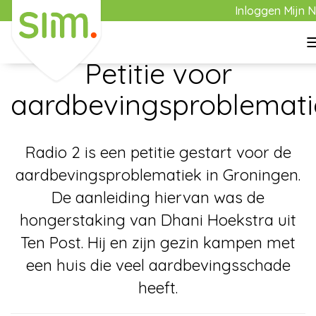
Inloggen Mijn 
21 februari 2020
Petitie voor
Home
aardbevingsproblemati
Aanbod
Radio 2 is een petitie gestart voor de
aardbevingsproblematiek in Groningen.
Aankoop
De aanleiding hiervan was de
hongerstaking van Dhani Hoekstra uit
Verkoop
Ten Post. Hij en zijn gezin kampen met
een huis die veel aardbevingsschade
Over Slim
heeft.