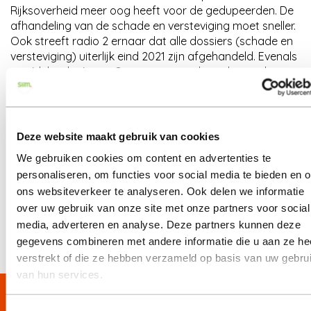
Rijksoverheid meer oog heeft voor de gedupeerden. De
afhandeling van de schade en versteviging moet sneller.
Ook streeft radio 2 ernaar dat alle dossiers (schade en
versteviging) uiterlijk eind 2021 zijn afgehandeld. Evenals
een 'deltaplan' voor Groningen, wat de gedupeerden
weer perspectief biedt en het initiatief teruggeeft.
Om te zorgen dat de Tweede Kamer het onderwerp
behandeld, zijn er 40.000 handtekeningen nodig. Radio 2
Deze website maakt gebruik van cookies
verzamelt de handtekeningen op de website petities.nl
en heet 'Gas op die lolly'. Help jij ook mee? Zet
hier
je
We gebruiken cookies om content en advertenties te
handtekening.
personaliseren, om functies voor social media te bieden en 
ons websiteverkeer te analyseren. Ook delen we informatie
over uw gebruik van onze site met onze partners voor social
« Terug
21 februari 2020
media, adverteren en analyse. Deze partners kunnen deze
gegevens combineren met andere informatie die u aan ze he
verstrekt of die ze hebben verzameld op basis van uw gebru
van hun services.