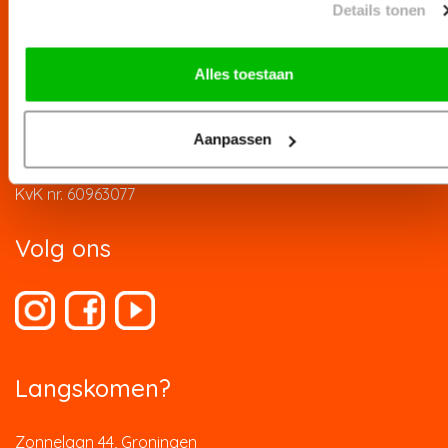
Details tonen
Contact
Alles toestaan
T 050-3113110
E info@slimmakelaardij.nl
Aanpassen
BTW nr. NL854138201B01
KvK nr. 60963077
Volg ons
Langskomen?
Zonnelaan 44, Groningen