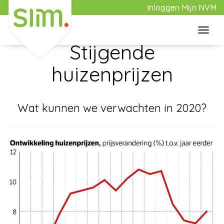
Inloggen Mijn NVM
Toggl
6 maart 2020
navig
Stijgende
Home
huizenprijzen
Aanbod
Wat kunnen we verwachten in 2020?
Aankoop
Verkoop
Over Slim