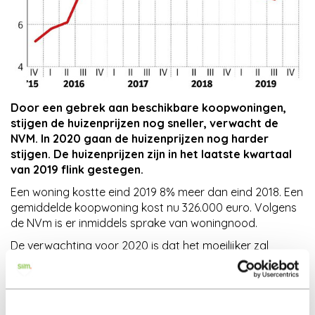
Nieuws
Contact
Door een gebrek aan beschikbare koopwoningen,
stijgen de huizenprijzen nog sneller, verwacht de
NVM. In 2020 gaan de huizenprijzen nog harder
stijgen. De huizenprijzen zijn in het laatste kwartaal
van 2019 flink gestegen.
Een woning kostte eind 2019 8% meer dan eind 2018. Een
gemiddelde koopwoning kost nu 326.000 euro. Volgens
de NVm is er inmiddels sprake van woningnood.
De verwachting voor 2020 is dat het moeilijker zal
worden om een koopwoning te vinden. Dit komt door de
stijgende prijzen, deze worden aangejaagd door de
grote vraag naar de huizen. Dit zal in 2020 ook moeilijk
worden als er veel dure koophuizen uit de grond worden