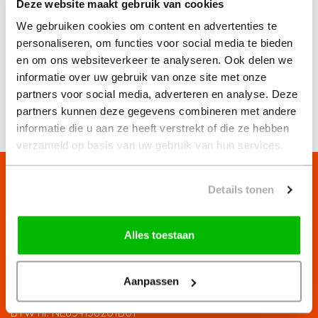
Deze website maakt gebruik van cookies
gestampt.
We gebruiken cookies om content en advertenties te
Ook denkt de NVM dat de stijgende huizenprijzen komen
personaliseren, om functies voor social media te bieden
door de pfas- en stikstofproblemen.
en om ons websiteverkeer te analyseren. Ook delen we
informatie over uw gebruik van onze site met onze
partners voor social media, adverteren en analyse. Deze
« Terug
6 maart 2020
partners kunnen deze gegevens combineren met andere
informatie die u aan ze heeft verstrekt of die ze hebben
verzameld op basis van uw gebruik van hun services.
Details tonen
Contact
Alles toestaan
T 050-3113110
Aanpassen
E info@slimmakelaardij.nl
BTW nr. NL854138201B01