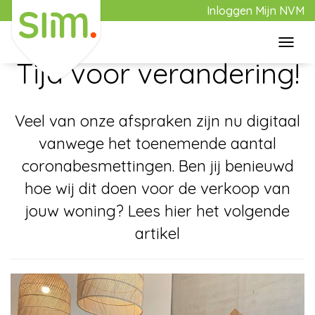
Inloggen Mijn NVM
Toggl
23 oktober 2020
navig
Tijd voor verandering!
Home
Veel van onze afspraken zijn nu digitaal
Aanbod
vanwege het toenemende aantal
coronabesmettingen. Ben jij benieuwd
Aankoop
hoe wij dit doen voor de verkoop van
jouw woning? Lees hier het volgende
Verkoop
artikel
Over Slim