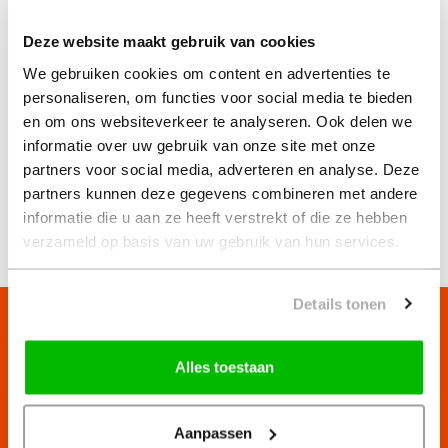
Mocht je het toch fijner vinden om in het echt af te
Deze website maakt gebruik van cookies
spreken in de woning zelf? Dat kan! Dan plannen wij
alsnog een afspraak in bij jou thuis en houden we
We gebruiken cookies om content en advertenties te
gepaste afstand. Ook zullen wij dan een mondkapje
personaliseren, om functies voor social media te bieden
dragen en onze handen desinfecteren. Neem
contact
en om ons websiteverkeer te analyseren. Ook delen we
op met ons voor meer informatie. #Flattenthecurve
informatie over uw gebruik van onze site met onze
partners voor social media, adverteren en analyse. Deze
partners kunnen deze gegevens combineren met andere
« Terug
23 oktober 2020
informatie die u aan ze heeft verstrekt of die ze hebben
verzameld op basis van uw gebruik van hun services.
Details tonen
Alles toestaan
Contact
Aanpassen