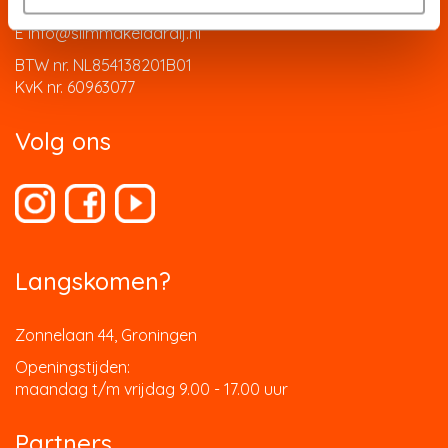
T 050-3113110
E info@slimmakelaardij.nl
BTW nr. NL854138201B01
KvK nr. 60963077
Volg ons
Langskomen?
Zonnelaan 44, Groningen
Openingstijden:
maandag t/m vrijdag 9.00 - 17.00 uur
Partners