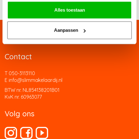
Alles toestaan
Aanpassen
Contact
T 050-3113110
E info@slimmakelaardij.nl
BTW nr. NL854138201B01
KvK nr. 60963077
Volg ons