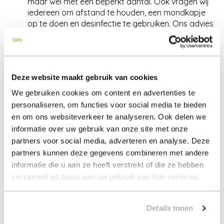
maar wel met een beperkt aantal. Ook vragen wij
iedereen om afstand te houden, een mondkapje
op te doen en desinfectie te gebruiken. Ons advies
is ook om handschoenen te dragen.
Ook kun je bij ons vanuit je eigen veilige omgeving
bezichtigen, namelijk door middel van een
bezichtigingsvideo. Deze video, waarin de
Deze website maakt gebruik van cookies
makelaar het huis laat zien, sturen wij dan op naar
alle geïnteresseerden. Zo kunnen wij toch iedereen
We gebruiken cookies om content en advertenties te
een gelijke kans bieden om de woning te zien, maar
personaliseren, om functies voor social media te bieden
op de meest veilige manier.
en om ons websiteverkeer te analyseren. Ook delen we
Wil jij ook je huis verkopen en zo veilig mogelijk?
Bel ons
informatie over uw gebruik van onze site met onze
kantoor
voor een vrijblijvende waardebepaling en meer
partners voor social media, adverteren en analyse. Deze
informatie over onze werkwijze!
partners kunnen deze gegevens combineren met andere
informatie die u aan ze heeft verstrekt of die ze hebben
Graag tot ziens, horens en mails !
verzameld op basis van uw gebruik van hun services.
Alina, Aijmée, José, Michelle en Annabelle (team Slim. )
Details tonen
« Terug
16 oktober 2020