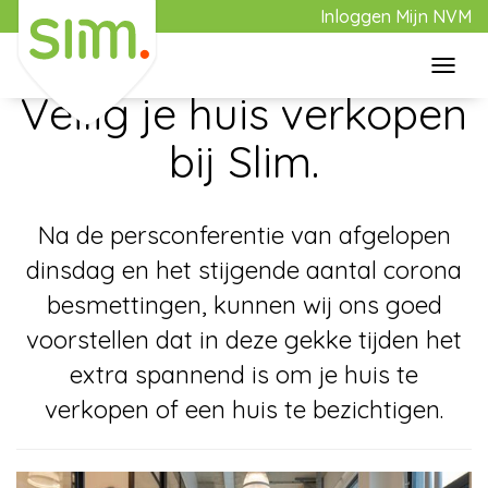
Inloggen Mijn NVM
Toggl
16 oktober 2020
navig
Veilig je huis verkopen
Home
bij Slim.
Aanbod
Na de persconferentie van afgelopen
dinsdag en het stijgende aantal corona
Aankoop
besmettingen, kunnen wij ons goed
voorstellen dat in deze gekke tijden het
Verkoop
extra spannend is om je huis te
verkopen of een huis te bezichtigen.
Over Slim