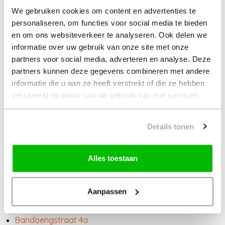
dromen!
We gebruiken cookies om content en advertenties te
personaliseren, om functies voor social media te bieden
Mocht je tijdens de Open Huizen Dag een woning
en om ons websiteverkeer te analyseren. Ook delen we
bezoeken en interesse hebben. Dan horen wij dit
informatie over uw gebruik van onze site met onze
natuurlijk graag, dan helpen wij je graag verder voor het
partners voor social media, adverteren en analyse. Deze
beantwoorden van al je vragen. Wij zijn elke werkdag
partners kunnen deze gegevens combineren met andere
tussen 09:00-17:30 uur bereikbaar op 050-3113110 of per
mail: info@slimmakelaardij.nl.
informatie die u aan ze heeft verstrekt of die ze hebben
verzameld op basis van uw gebruik van hun services.
Benieuwd naar welke woningen er mee doen? Bekijk alle
deelnemende woning via deze link
https://www.funda.nl/koop/heel-nederland/nvm-open-
Details tonen
huizen-dag/
De woningen van ons aanbod die mee doen staan
Alles toestaan
hieronder vermeld:
S. S. Rosensteinlaan 5
Radiumstraat 10
Aanpassen
Paterswoldseweg 73
Nicolaas Beetsstraat 101
Bandoengstraat 4a