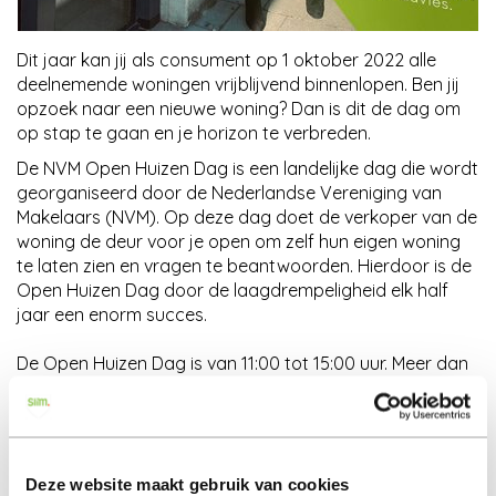
Dit jaar kan jij als consument op 1 oktober 2022 alle
deelnemende woningen vrijblijvend binnenlopen. Ben jij
opzoek naar een nieuwe woning? Dan is dit de dag om
op stap te gaan en je horizon te verbreden.
De NVM Open Huizen Dag is een landelijke dag die wordt
georganiseerd door de Nederlandse Vereniging van
Makelaars (NVM). Op deze dag doet de verkoper van de
woning de deur voor je open om zelf hun eigen woning
te laten zien en vragen te beantwoorden. Hierdoor is de
Open Huizen Dag door de laagdrempeligheid elk half
jaar een enorm succes.
De Open Huizen Dag is van 11:00 tot 15:00 uur. Meer dan
genoeg tijd om eens vrijblijvend en zonder afspraak
rond te kijken in het actuele huizenaanbod van
Groningen. Laat je bijvoorbeeld eens verrassen door een
woning in een andere wijk of uit een ander bouwjaar. Wie
weet vind jij dan wel heel onverwacht de woning van je
Deze website maakt gebruik van cookies