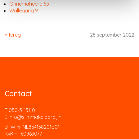
Onnemaheerd 53
Wallegang 9
« Terug
28 september 2022
Contact
T 050-3113110
E info@slimmakelaardij.nl
BTW nr. NL854138201B01
KvK nr. 60963077