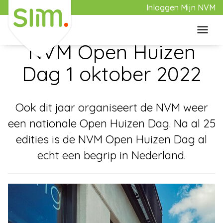
Inloggen Mijn NVM
Toggl
28 september 2022
navig
NVM Open Huizen
Home
Dag 1 oktober 2022
Aanbod
Ook dit jaar organiseert de NVM weer
een nationale Open Huizen Dag. Na al 25
Aankoop
edities is de NVM Open Huizen Dag al
echt een begrip in Nederland.
Verkoop
Over Slim